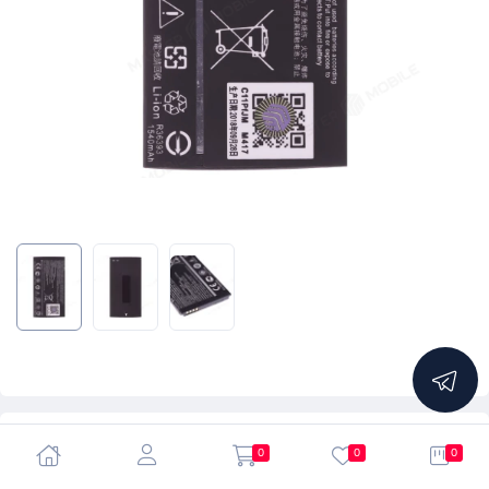
5.0
0
0
0
Аккумулятор для Asus ZenFone 4 (A400CG)