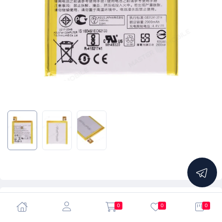
5.0
0
0
0
Аккумулятор для Asus ZenFone 3 Laser (ZC551KL)