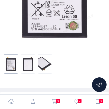
4.87
0
0
0
Аккумулятор для Sony F8131 Xperia X