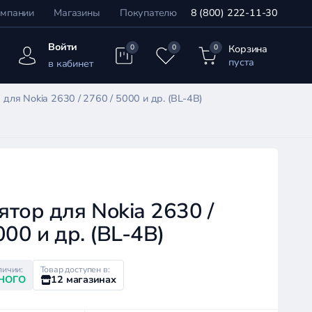
омпании
Магазины
Покупателю
8 (800) 222-11-30
Войти
Корзина
0
0
0
пуста
в кабинет
для Nokia 2630 / 2760 / 5000 и др. (BL-4B)
тор для Nokia 2630 /
000 и др. (BL-4B)
личии:
Товар доступен в:
НОГО
12 магазинах