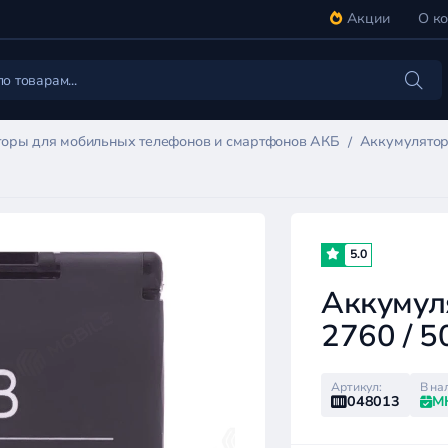
Акции
О к
оры для мобильных телефонов и смартфонов АКБ
Аккумулятор 
5.0
Аккумуля
2760 / 5
Артикул:
В на
048013
М