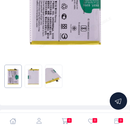
5.0
0
0
0
Аккумулятор для Vivo Y91 (1814) / Y91c (1820) / Y91i