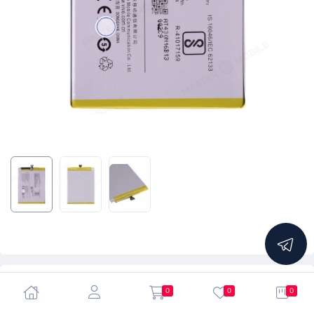
5.0
0
0
0
Аккумулятор для Vivo Y65 (1719) (B-B2)