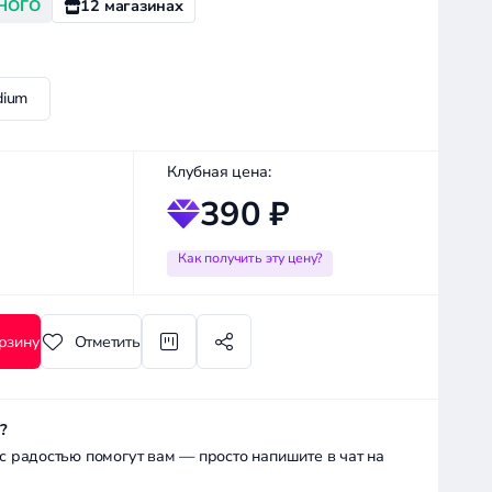
НОГО
12 магазинах
dium
Клубная цена:
390 ₽
Как получить эту цену?
рзину
Отметить
?
радостью помогут вам — просто напишите в чат на