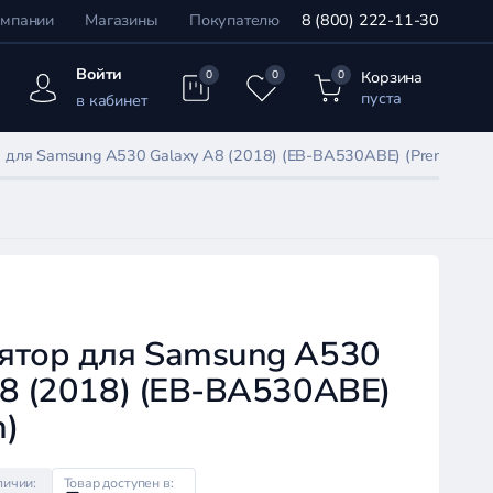
омпании
Магазины
Покупателю
8 (800) 222-11-30
Войти
Корзина
0
0
0
пуста
в кабинет
 для Samsung A530 Galaxy A8 (2018) (EB-BA530ABE) (Premium)
ятор для Samsung A530
A8 (2018) (EB-BA530ABE)
m)
личии:
Товар доступен в: